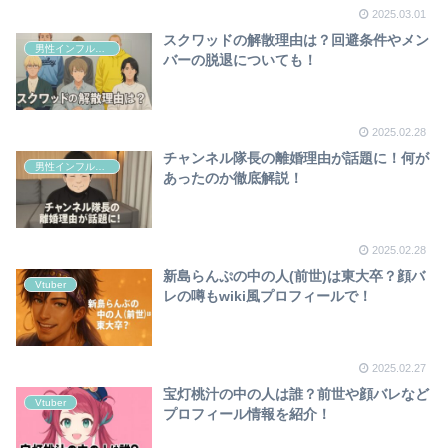
2025.03.01
スクワッドの解散理由は？回避条件やメン
男性インフルエンサー
バーの脱退についても！
2025.02.28
チャンネル隊長の離婚理由が話題に！何が
男性インフルエンサー
あったのか徹底解説！
2025.02.28
新島らんぷの中の人(前世)は東大卒？顔バ
Vtuber
レの噂もwiki風プロフィールで！
2025.02.27
宝灯桃汁の中の人は誰？前世や顔バレなど
Vtuber
プロフィール情報を紹介！