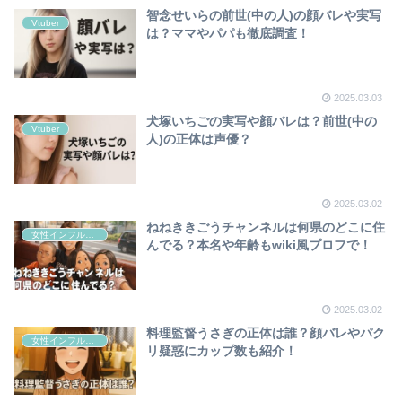
智念せいらの前世(中の人)の顔バレや実写
Vtuber
は？ママやパパも徹底調査！
2025.03.03
犬塚いちごの実写や顔バレは？前世(中の
Vtuber
人)の正体は声優？
2025.03.02
ねねききごうチャンネルは何県のどこに住
女性インフルエンサー
んでる？本名や年齢もwiki風プロフで！
2025.03.02
料理監督うさぎの正体は誰？顔バレやパク
女性インフルエンサー
リ疑惑にカップ数も紹介！