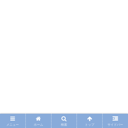
メニュー
ホーム
検索
トップ
サイドバー
頂チャンネル こずえがやめた理由は？顔