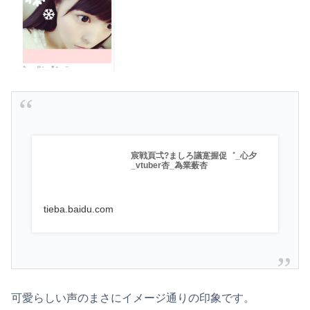
宸戦頁弌?ましろ議寔握促゛_心夕
_vtuber杏_為業薮杏
tieba.baidu.com
可愛らしい声のまさにイメージ通りの印象です。