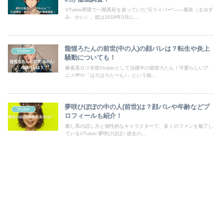
VTuber界隈で一際異彩を放っていた“元ライバー”――黛灰（まゆず
み かい）。彼は2019年3月に...
龍惺ろたんの前世(中の人)の顔バレは？転生や炎上
Vtuber
騒動についても！
麻雀系ロリ水龍Vtuberとして活躍中の龍惺ろたん！可愛らしいア
ニメ声や「はろはろたーん♪」という独...
夢咲ひぽぽの中の人(前世)は？顔バレや年齢などプ
Vtuber
ロフィールも紹介！
癒し系の話し方と個性的なキャラクターで、多くのファンを魅了し
ているVTuber 夢咲ひぽぽ♪ 彼女の...