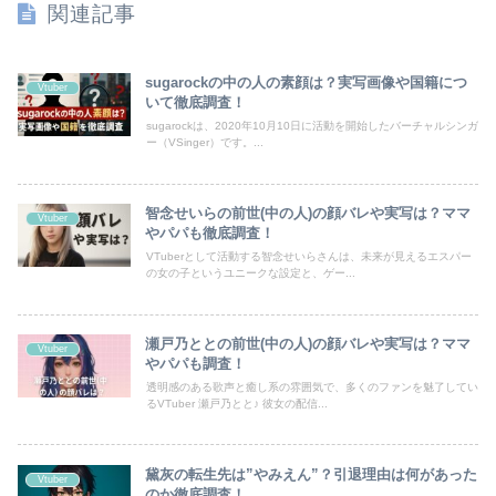
関連記事
sugarockの中の人の素顔は？実写画像や国籍につ
Vtuber
いて徹底調査！
sugarockは、2020年10月10日に活動を開始したバーチャルシンガ
ー（VSinger）です。...
智念せいらの前世(中の人)の顔バレや実写は？ママ
Vtuber
やパパも徹底調査！
VTuberとして活動する智念せいらさんは、未来が見えるエスパー
の女の子というユニークな設定と、ゲー...
瀬戸乃ととの前世(中の人)の顔バレや実写は？ママ
Vtuber
やパパも調査！
透明感のある歌声と癒し系の雰囲気で、多くのファンを魅了してい
るVTuber 瀬戸乃とと♪ 彼女の配信...
黛灰の転生先は”やみえん”？引退理由は何があった
Vtuber
のか徹底調査！