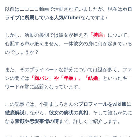
以前はニコニコ動画で活動されていましたが、現在は
ホロ
ライブに所属している人気VTuber
なんですよ♪
しかし、活動の裏側では彼女が抱える
「持病」
について、
心配する声が絶えません。一体彼女の身に何が起きている
のでしょうか？
また、そのプライベートな部分については謎が多く、ファ
ンの間では
「顔バレ」や「年齢」、「結婚」
といったキー
ワードが常に話題となっています。
この記事では、小雛ましろさんの
プロフィールをwiki風に
徹底解説
しながら、
彼女の病状の真相
、そして誰もが気に
なる
素顔や恋愛事情の噂
まで、詳しくご紹介します。