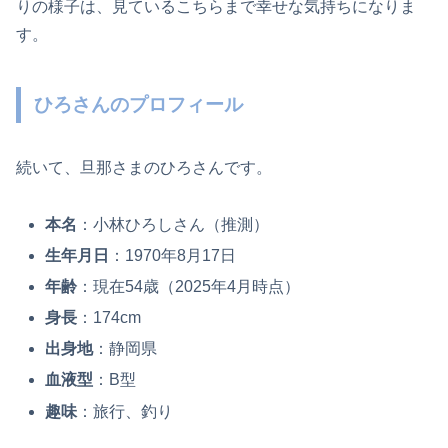
りの様子は、見ているこちらまで幸せな気持ちになりま
す。​
ひろさんのプロフィール
続いて、旦那さまのひろさんです。
本名
：​小林ひろしさん（推測）​
生年月日
：​1970年8月17日​
年齢
：​現在54歳（2025年4月時点）​
身長
：​174cm​
出身地
：​静岡県​
血液型
：​B型​
趣味
：​旅行、釣り​