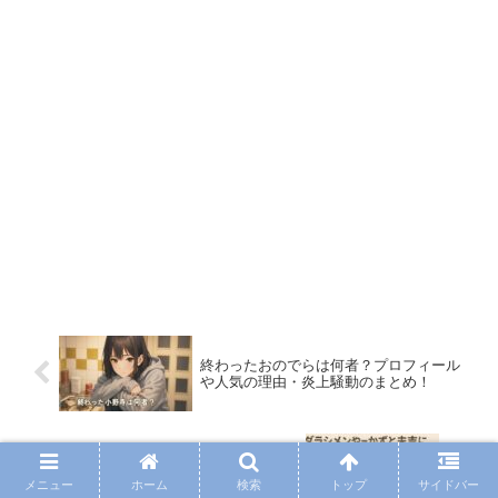
終わったおのでらは何者？プロフィール
や人気の理由・炎上騒動のまとめ！
ダラシメンやーかずと末吉に何があっ
た？喧嘩や不仲説の真相も徹底調査！
メニュー
ホーム
検索
トップ
サイドバー