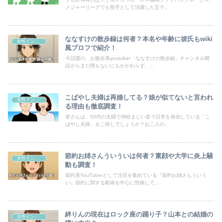
メジャーリーグでも投手として活躍した五十...
ななすけの散歩録は何者？本名や年齢に彼氏もwiki
女性インフルエンサー
風プロフで紹介！
今話題の、お散歩系youtuber「ななすけの散歩録」チャンネル開
設からまだ間もないにもかかわらず、...
こばやし夫婦は再婚してる？娘が似てないと言われ
女性インフルエンサー
る理由も徹底調査！
皆さんは、50代の夫婦で仲睦まじい姿で日常を発信している「こ
ばやし夫婦」をご存じでしょうか？お二人の...
節約お姉さんういういは何者？素顔や大学に炎上騒
女性インフルエンサー
動も調査！
節約系YouTuberとして注目を集めている『節約お姉さんういう
い』節約に関する動画を中心に投稿して...
絆りんの現在はロック座の踊り子？山本との結婚の
女性インフルエンサー