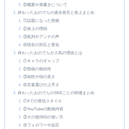
⑤職業や肩書きについて
終わったおのでらの過去発言と炎上まとめ
①話題になった投稿
②炎上の理由
③批判やアンチの声
④現在の対応と変化
終わったおのでらが人気の理由とは
①キャラのギャップ
②投稿の独自性
③知性や頭の良さ
④言葉選びの上手さ
終わったおのでらのSNSごとの特徴まとめ
①Xでの発信スタイル
②YouTubeの動画内容
③その他SNSの使い方
④フォロワーや反応