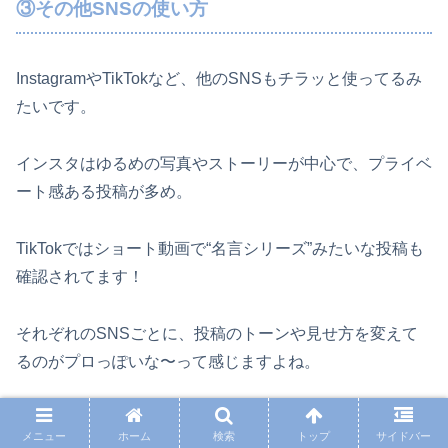
③その他SNSの使い方
InstagramやTikTokなど、他のSNSもチラッと使ってるみ
たいです。
インスタはゆるめの写真やストーリーが中心で、プライベ
ート感ある投稿が多め。
TikTokではショート動画で“名言シリーズ”みたいな投稿も
確認されてます！
それぞれのSNSごとに、投稿のトーンや見せ方を変えて
るのがプロっぽいな〜って感じますよね。
どこを見ても「あ、これおのでらさんの投稿だ！」ってわ
メニュー
ホーム
検索
トップ
サイドバー
かる独自のスタイルがあるのがスゴいです！